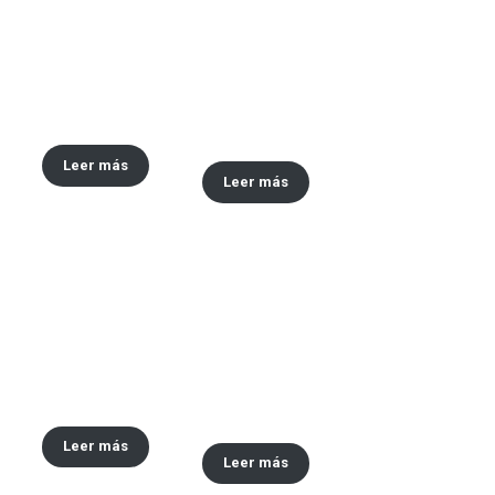
Envase x30 ML tipo
Envase x 30 ML y 60
vaselina
ml tipo Vick
VapoRub
Leer más
Leer más
Tapa #48
Envase tipo vinilo
x30,60,120 ML
Leer más
Leer más