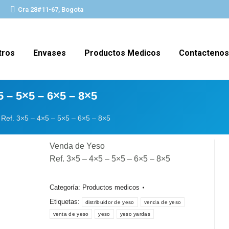
Cra 28#11-67, Bogota
tros
Envases
Productos Medicos
Contactenos
 – 5×5 – 6×5 – 8×5
Ref. 3×5 – 4×5 – 5×5 – 6×5 – 8×5
Venda de Yeso
Ref. 3×5 – 4×5 – 5×5 – 6×5 – 8×5
Categoría:
Productos medicos
Etiquetas:
distribuidor de yeso
venda de yeso
venta de yeso
yeso
yeso yardas