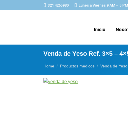
321 4265980
Lunes a Viernes 9 AM – 5 PM
Inicio
Noso
Venda de Yeso Ref. 3×5 – 4×5
You are here:
Home
Productos medicos
Venda de Yeso 