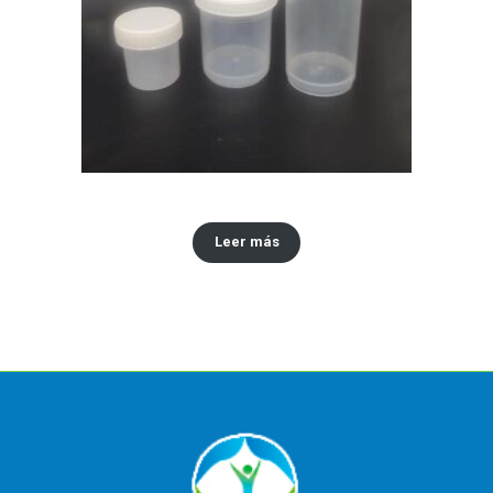
Envase tipo vinilo x30,60,120 ML
Leer más