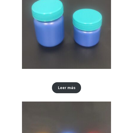
Envase x 30 ML y 60 ml tipo Vick VapoRub
Leer más