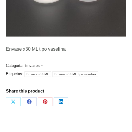
Envase x30 ML tipo vaselina
Categoría:
Envases
Etiquetas:
Envase x30 ML
Envase x30 ML tipo vaselina
Share this product
Share
Share
Share
Share
on
on
on
on
X
Facebook
Pinterest
LinkedIn