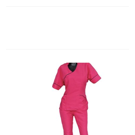
28
Envases
28
productos
13
Productos medicos
13
productos