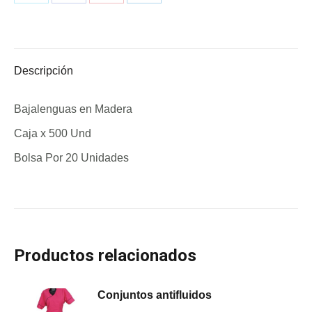
Share
Share
Share
Share
on
on
on
on
X
Facebook
Pinterest
LinkedIn
Descripción
Bajalenguas en Madera
Caja x 500 Und
Bolsa Por 20 Unidades
Productos relacionados
Conjuntos antifluidos