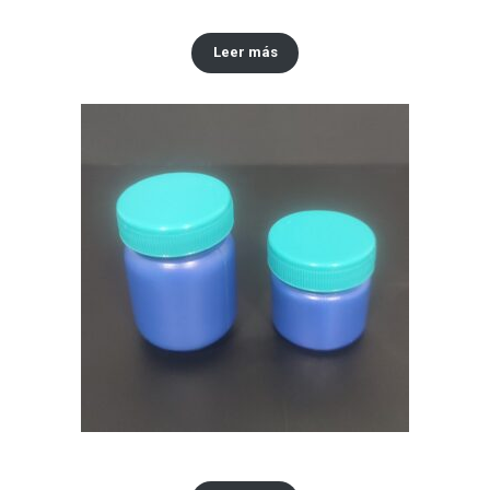
Envase x30 ML tipo vaselina
Leer más
Envase x 30 ML y 60 ml tipo Vick VapoRub