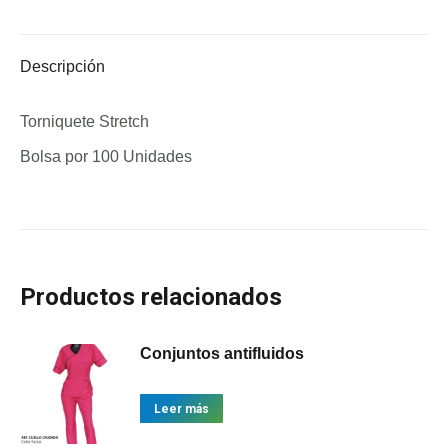
X
Facebook
Pinterest
LinkedIn
Descripción
Torniquete Stretch
Bolsa por 100 Unidades
Productos relacionados
Conjuntos antifluidos
Leer más