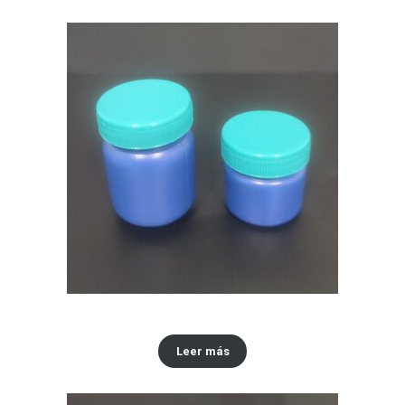
Envase x 30 ML y 60 ml tipo Vick VapoRub
Leer más