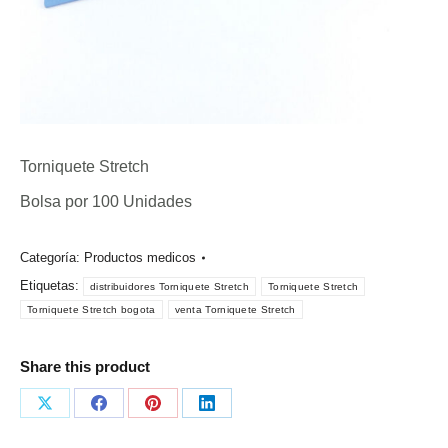
Torniquete Stretch
Bolsa por 100 Unidades
Categoría:
Productos medicos
Etiquetas:
distribuidores Torniquete Stretch
Torniquete Stretch
Torniquete Stretch bogota
venta Torniquete Stretch
Share this product
Share
Share
Share
Share
on
on
on
on