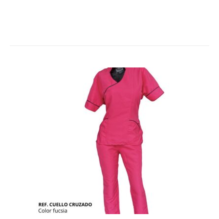
28
Envases
28
productos
13
Productos medicos
13
productos