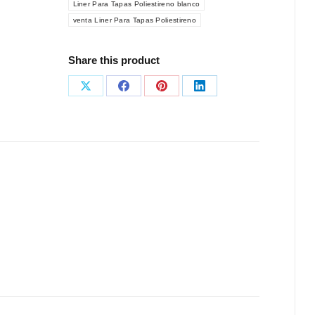
Liner Para Tapas Poliestireno blanco
venta Liner Para Tapas Poliestireno
Share this product
Share
Share
Share
Share
on
on
on
on
X
Facebook
Pinterest
LinkedIn