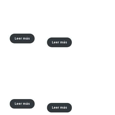
Envase x30 ML tipo
Envase x 30 ML y 60
vaselina
ml tipo Vick
VapoRub
Leer más
Leer más
Tapa #48
Envase tipo vinilo
x30,60,120 ML
Leer más
Leer más