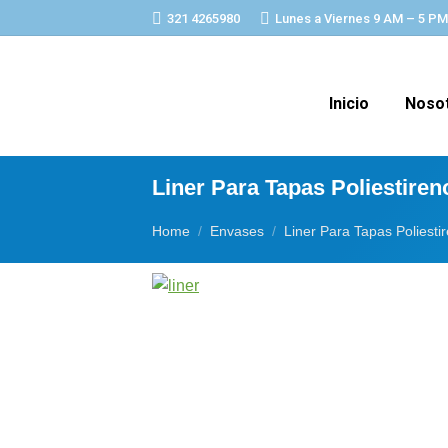
321 4265980
Lunes a Viernes 9 AM – 5 PM
Inicio
Noso
Liner Para Tapas Poliestiren
You are here:
Home
Envases
Liner Para Tapas Poliesti