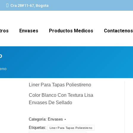
Cra 28#11-67, Bogota
tros
Envases
Productos Medicos
Contactenos
o
reno
Liner Para Tapas Poliestireno
Color Blanco Con Textura Lisa
Envases De Sellado
Categoría:
Envases
Etiquetas:
Liner Para Tapas Poliestireno