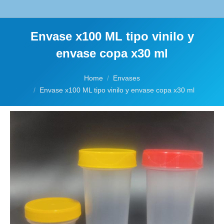
Envase x100 ML tipo vinilo y
envase copa x30 ml
You are here:
Home
Envases
Envase x100 ML tipo vinilo y envase copa x30 ml