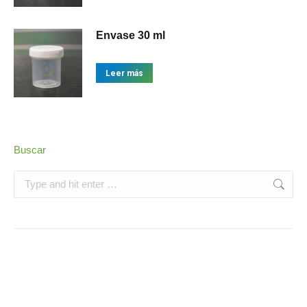
Envase 30 ml
Leer más
Buscar
Search:
28
Envases
28
productos
13
Productos medicos
13
productos