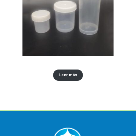
Envase tipo vinilo x30,60,120 ML
Leer más