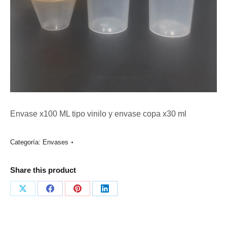
Envase x100 ML tipo vinilo y envase copa x30 ml
Categoría:
Envases
Share this product
Share
Share
Share
Share
on
on
on
on
X
Facebook
Pinterest
LinkedIn