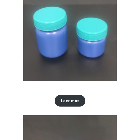
Envase x 30 ML y 60 ml tipo Vick VapoRub
Leer más