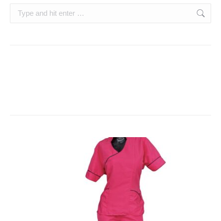
Search:
28
Envases
28
productos
13
Productos medicos
13
productos