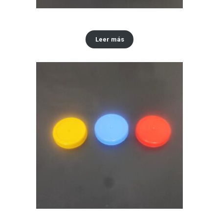
Envase x 30 ML y 60 ml tipo Vick VapoRub
Leer más