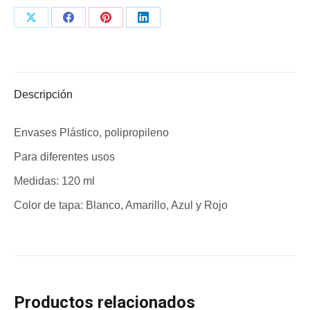
Share
Share
Share
Share
on
on
on
on
X
Facebook
Pinterest
LinkedIn
Descripción
Envases Plástico, polipropileno
Para diferentes usos
Medidas: 120 ml
Color de tapa: Blanco, Amarillo, Azul y Rojo
Productos relacionados