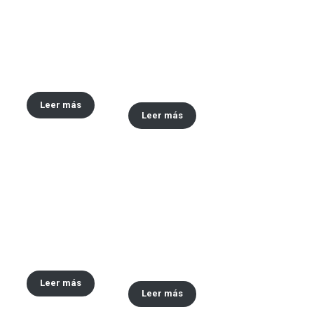
Envase x30 ML tipo
Envase x 30 ML y 60
vaselina
ml tipo Vick
VapoRub
Leer más
Leer más
Tapa #48
Envase tipo vinilo
x30,60,120 ML
Leer más
Leer más