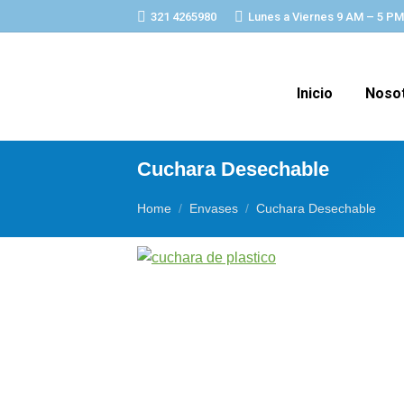
321 4265980
Lunes a Viernes 9 AM – 5 PM
Inicio
Noso
Cuchara Desechable
You are here:
Home
Envases
Cuchara Desechable