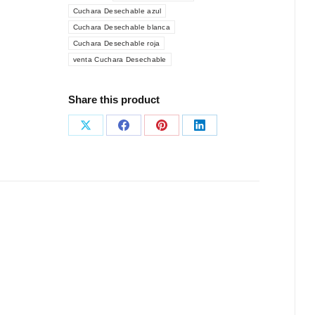
Cuchara Desechable azul
Cuchara Desechable blanca
Cuchara Desechable roja
venta Cuchara Desechable
Share this product
Share
Share
Share
Share
on
on
on
on
X
Facebook
Pinterest
LinkedIn