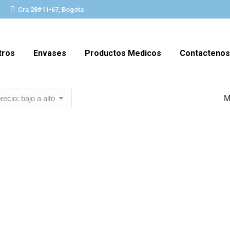
Cra 28#11-67, Bogota
tros
Envases
Productos Medicos
Contactenos
M