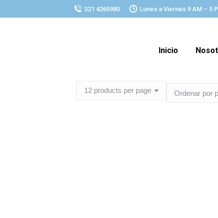
321 4265980
Lunes a Viernes 9 AM – 5 
Inicio
Nosot