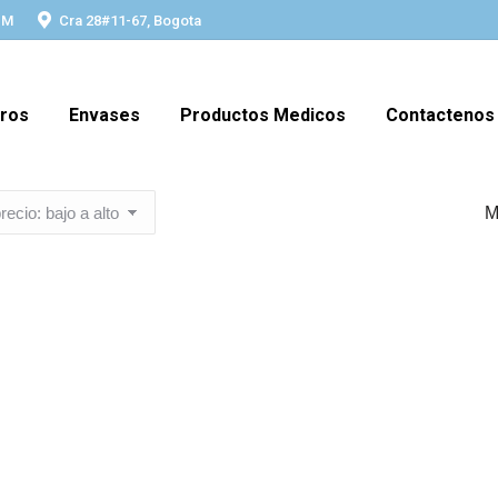
PM
Cra 28#11-67, Bogota
ros
Envases
Productos Medicos
Contactenos
M