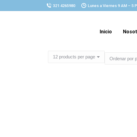
321 4265980
Lunes a Viernes 9 AM – 5 
Inicio
Nosot