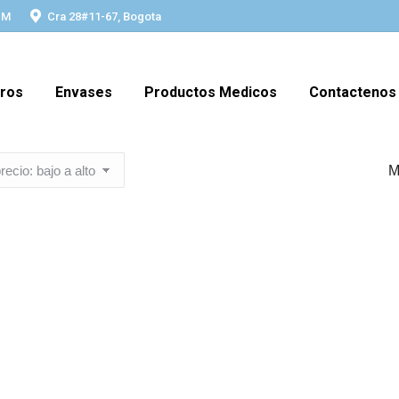
PM
Cra 28#11-67, Bogota
ros
Envases
Productos Medicos
Contactenos
M